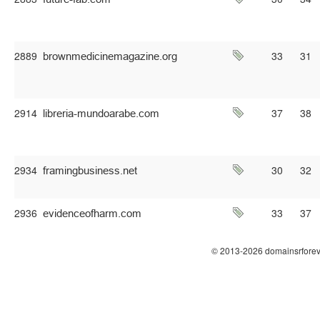
2889
33
31
2914
37
38
2934
30
32
2936
33
37
© 2013-2026 domainsrforev