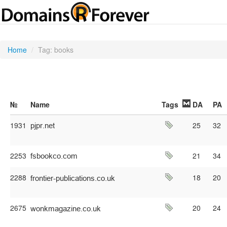
>
Home
/
Tag: books
№
Name
Tags
DA
PA
1931
25
32
2253
21
34
2288
18
20
2675
20
24